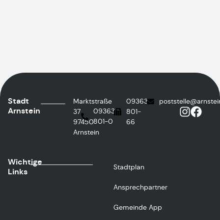
Stadt
Marktstraße
09363
poststelle@arnstei
Arnstein
09363
37
801-
801-0
97450
66
Arnstein
Wichtige
Stadtplan
Links
Ansprechpartner
Gemeinde App