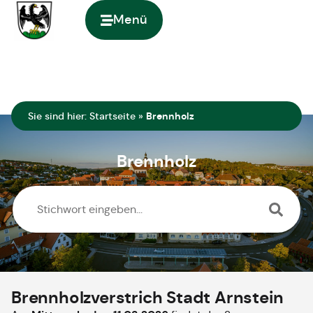
springen
Menü
Zur Startseite
Sie sind hier:
Startseite
»
Brennholz
Brennholz
Brennholzverstrich Stadt Arnstein