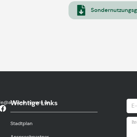
Sondernutzungsg
Wichtige Links
lle@arnstein.bayern.de
Stadtplan
Ansprechpartner