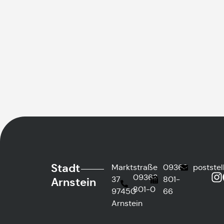
Stadt
Marktstraße
09363
postste
09363
37
801-
Arnstein
801-0
97450
66
Arnstein