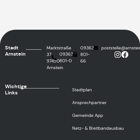
Stadt
Marktstraße
09363
poststelle@arnstei
Arnstein
09363
37
801-
801-0
97450
66
Arnstein
Wichtige
Stadtplan
Links
Ansprechpartner
Gemeinde App
Netz- & Breitbandausbau