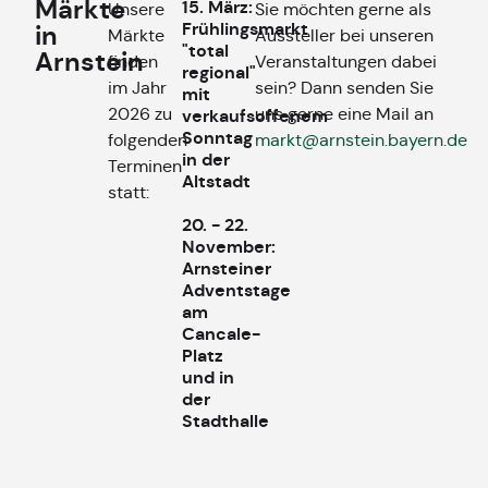
Märkte
15. März:
Unsere
Sie möchten gerne als
Frühlingsmarkt
in
Märkte
Aussteller bei unseren
"total
Arnstein
finden
Veranstaltungen dabei
regional"
im Jahr
sein? Dann senden Sie
mit
2026 zu
uns gerne eine Mail an
verkaufsoffenem
Sonntag
folgenden
markt@arnstein.bayern.de
in der
Terminen
Altstadt
statt:
20. - 22.
November:
Arnsteiner
Adventstage
am
Cancale-
Platz
und in
der
Stadthalle