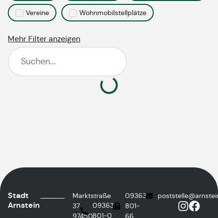
Vereine
Wohnmobilstellplätze
Mehr Filter anzeigen
Stadt
Marktstraße
09363
poststelle@arnstei
Arnstein
09363
37
801-
801-0
97450
66