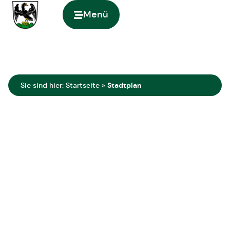
springen
Menü
Zur Startseite
Sie sind hier:
Startseite
»
Stadtplan