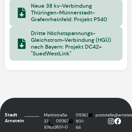
Neue 38 kv-Verbindung
Thüringen-Münnerstadt-
Grafenrheinfeld: Projekt P540
Dritte Höchstspannungs-
Gleichstrom-Verbindung (HGÜ)
nach Bayern: Projekt DC42+
"SuedWestLink"
Stadt
Marktstraße
09363
poststelle@arnstei
Arnstein
09363
37
801-
801-0
97450
66