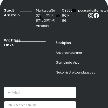
Stadt
Marktstraße
09363
poststelle@arnstei
Arnstein
09363
37
801-
801-0
97450
66
Arnstein
Wichtige
Stadtplan
Links
Ansprechpartner
Gemeinde App
Netz- & Breitbandausbau