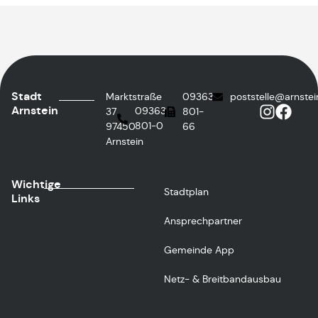
Stadt
Marktstraße
09363
poststelle@arnstei
Arnstein
09363
37
801-
801-0
97450
66
Arnstein
Wichtige
Stadtplan
Links
Ansprechpartner
Gemeinde App
Netz- & Breitbandausbau