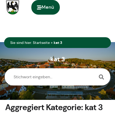
springen
Menü
Zur Startseite
Sie sind hier:
Startseite
»
kat 3
kat 3
Aggregiert Kategorie:
kat 3