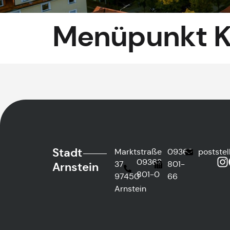
Menüpunkt K
Stadt
Marktstraße
09363
postste
09363
37
801-
Arnstein
801-0
97450
66
Arnstein