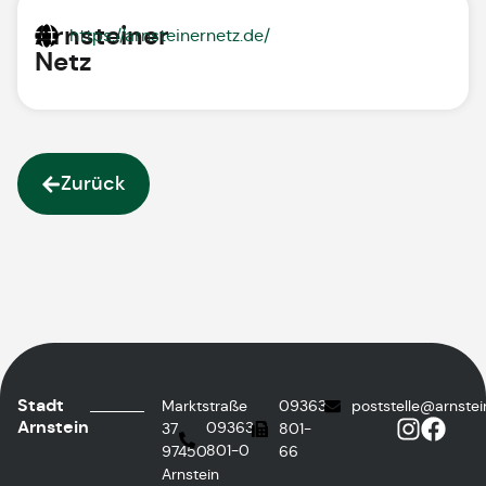
Arnsteiner
https://arnsteinernetz.de/
Netz
Zurück
Stadt
Marktstraße
09363
poststelle@arnstei
Arnstein
09363
37
801-
801-0
97450
66
Arnstein