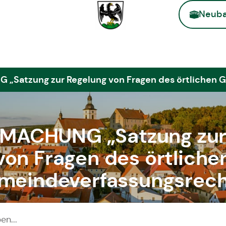
Neuba
Zur Startse
Satzung zur Regelung von Fragen des örtlichen 
ACHUNG „Satzung zur
von Fragen des örtliche
meindeverfassungsrech