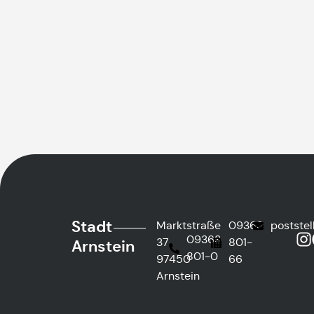
Stadt
Marktstraße
09363
postste
09363
37
801-
Arnstein
801-0
97450
66
Arnstein