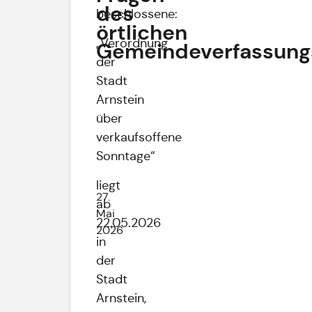
des
beschlossene:
örtlichen
„Verordnung
Gemeindeverfassung
der
Stadt
Arnstein
über
verkaufsoffene
Sonntage“
liegt
27.
ab
Mai
22.05.2026
2026
in
der
Stadt
Arnstein,