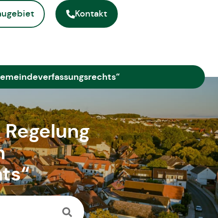
ugebiet
Kontakt
ite
Gemeindeverfassungsrechts“
 Regelung
n
ts“