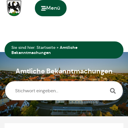
springen
Menü
Zur Startseite
Sie sind hier:
Startseite
»
Amtliche
Bekanntmachungen
Amtliche Bekanntmachungen