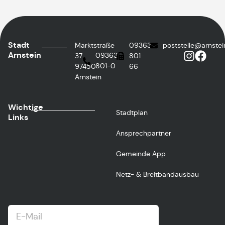
Stadt
Marktstraße
09363
poststelle@arnstei
Arnstein
09363
37
801-
801-0
97450
66
Arnstein
Wichtige
Stadtplan
Links
Ansprechpartner
Gemeinde App
Netz- & Breitbandausbau