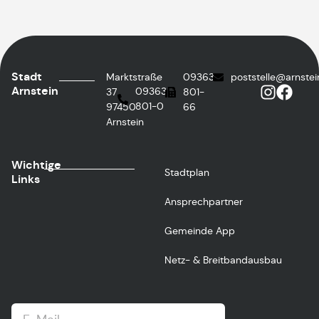
Stadt
Marktstraße
09363
poststelle@arnstei
Arnstein
09363
37
801-
801-0
97450
66
Arnstein
Wichtige
Stadtplan
Links
Ansprechpartner
Gemeinde App
Netz- & Breitbandausbau