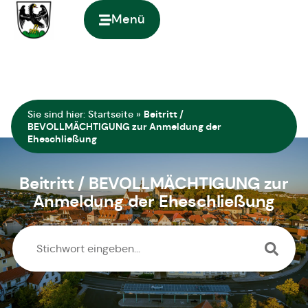
springen
Menü
Zur Startseite
Sie sind hier:
Startseite
»
Beitritt /
BEVOLLMÄCHTIGUNG zur Anmeldung der
Eheschließung
Beitritt / BEVOLLMÄCHTIGUNG zur
Anmeldung der Eheschließung