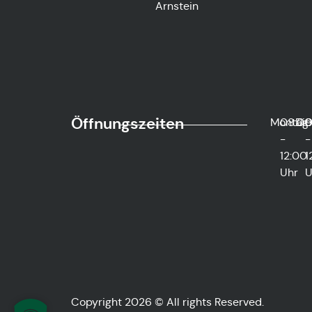
Arnstein
Öffnungszeiten
Montag
08:0
Die
0
-
-
12:00
1
Uhr
U
Copyright 2026 © All rights Reserved.