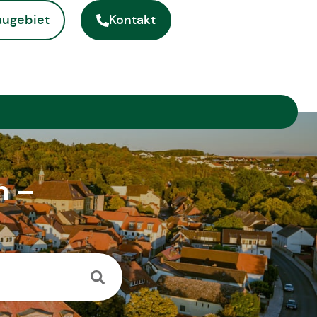
ugebiet
Kontakt
ite
n –