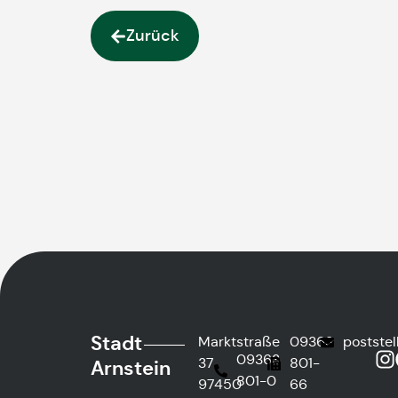
Zurück
Stadt
Marktstraße
09363
postste
09363
37
801-
Arnstein
801-0
97450
66